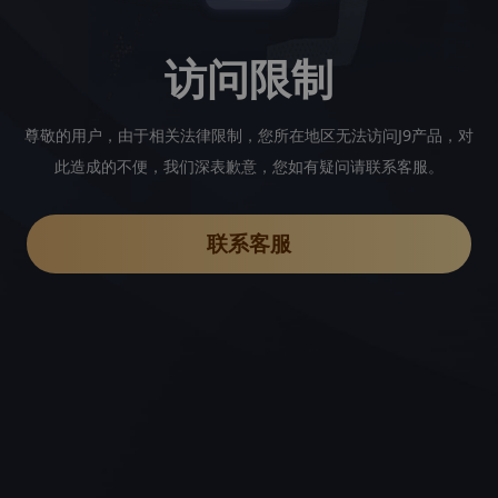
访问限制
尊敬的用户，由于相关法律限制，您所在地区无法访问J9产品，对
此造成的不便，我们深表歉意，您如有疑问请联系客服。
联系客服